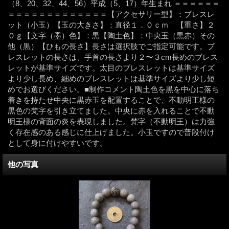
（8、20、32、44、56）平成（5、17）年生まれ ＝＝＝＝＝＝
＝＝＝＝＝＝＝＝＝＝＝＝＝【アクセサリー型】：ブレスレ
ット（小玉）【玉の大きさ】：直径１．０ｃｍ 【重さ】２
０ｇ【文字（墨）色】：黒【陶土色】：中央玉（黒赤）その
他（黒）【ひもの長さ】長さは選択肢でご指定可能です。ブ
レスレットの長さは、手首の長さより２〜３cm長めのブレス
レットが基準サイズです。太目のブレスレットは基準サイズ
より少し長め、細めのブレスレットは基準サイズより少し短
めでお選びください。■制作コメント陶土色を黒を中心に落ち
着きを持たせ中央に黒赤玉を配置することで、不動明王様の
黒色の梵字を引き立てました。中央に赤を入れることで不動
明王様の背面の炎を表現しました。梵字（不動明王）は力強
く存在感のある感じに仕上げました。小玉ですので普段付け
として身に付けやすいです。
他の写真