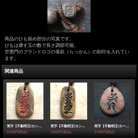
商品のひも留め部分の写真です。
ひもは通す玉の数で長さ調節可能。
空墨門のブランドロゴの落款（らっかん）の刻印を入れてい
ます。
関連商品
梵字【不動明王/カンマン】ペンダントネックレス
梵字【不動明王/カンマン】ペンダントネックレス
梵字【不動明王/カーン】ペンダントネックレス
4,500円
(税込)
4,500円
(税込)
3,900円
(税込)