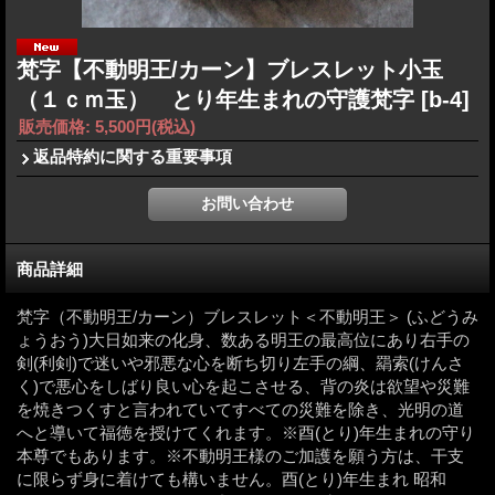
梵字【不動明王/カーン】ブレスレット小玉
（１ｃｍ玉） とり年生まれの守護梵字
[b-4]
販売価格
:
5,500円
(税込)
返品特約に関する重要事項
商品詳細
梵字（不動明王/カーン）ブレスレット＜不動明王＞ (ふどうみ
ょうおう)大日如来の化身、数ある明王の最高位にあり右手の
剣(利剣)で迷いや邪悪な心を断ち切り左手の綱、羂索(けんさ
く)で悪心をしばり良い心を起こさせる、背の炎は欲望や災難
を焼きつくすと言われていてすべての災難を除き、光明の道
へと導いて福徳を授けてくれます。※酉(とり)年生まれの守り
本尊でもあります。※不動明王様のご加護を願う方は、干支
に限らず身に着けても構いません。酉(とり)年生まれ 昭和