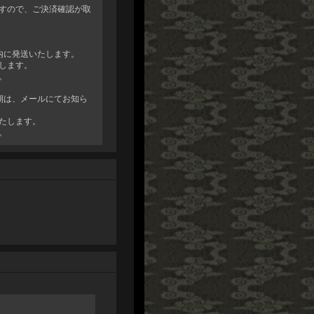
すので、ご決済確認が取
内に発送いたします。
します。
。
期は、メールにてお知ら
たします。
。