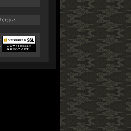
利用ください。
し
イ