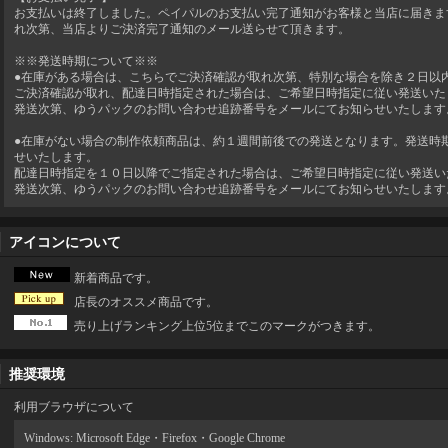
お支払いは終了しました。ペイパルのお支払い完了通知がお客様と当店に届きま
れ次第、当店よりご決済完了通知のメール送らせて頂きます。
※※発送時期について※※
●在庫がある場合は、こちらでご決済確認が取れ次第、特別な場合を除き２日以
ご決済確認が取れ、配達日時指定された場合は、ご希望日時指定に従い発送いた
発送次第、ゆうパックのお問い合わせ追跡番号をメールにてお知らせいたします
●在庫がない場合の制作依頼商品は、約１週間前後での発送となります。発送時
せいたします。
配達日時指定を１０日以降でご指定された場合は、ご希望日時指定に従い発送い
発送次第、ゆうパックのお問い合わせ追跡番号をメールにてお知らせいたします
アイコンについて
新着商品です。
店長のオススメ商品です。
売り上げランキング上位5位までこのマークがつきます。
推奨環境
利用ブラウザについて
Windows: Microsoft Edge・Firefox
・Google Chrome