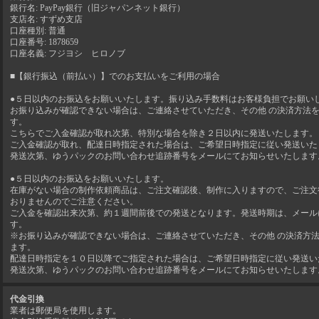
銀行名: PayPay銀行（旧ジャパンネット銀行）
支店名: すずめ支店
口座種別: 普通
口座番号: 1878659
口座名義: フジヨシ ヒロノブ
■【銀行振込（前払い）】でのお支払いをご利用の場合
●５日以内のお振込をお願いいたします。振り込み手数料はお客様負担でお願い
お振り込みが確認できない場合は、ご連絡させていただき、その他 の決済方法
す。
こちらでご入金確認が取れ次第、特別な場合を除き２日以内に発送いたします。
ご入金確認が取れ、配達日時指定された場合は、ご希望日時指定に従い発送いた
発送次第、ゆうパックのお問い合わせ追跡番号をメールにてお知らせいたします
●５日以内のお振込をお願いいたします。
在庫がない場合の制作依頼商品は、ご注文確認後、制作に入りますので、ご注文
おりませんのでご注意ください。
ご入金を確認出来次第、約１週間前後での発送となります。発送時期は、メール
す。
※お振り込みが確認できない場合は、ご連絡させていただき、その他 の決済方
ます。
配達日時指定を１０日以降でご指定された場合は、ご希望日時指定に従い発送い
発送次第、ゆうパックのお問い合わせ追跡番号をメールにてお知らせいたします
代金引換
業者は郵便局を使用します。