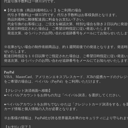
代金引換手数料は一律315円です。
■【代金引換（商品到着時払い）】をご利用の場合
代引き手数料は一律315円です。代引き手数料はお客様負担となります。
商品到着時に郵便配達員に料金をお支払い下さい。
代金引換のお客様には、ご注文を確認次第、特別な場合を除き２日以内に発送
配達日時指定された場合は、ご希望日時指定に従い発送いたします。
発送次第、ゆうパックのお問い合わせ追跡番号をメールにてお知らせいたしま
※在庫がない場合の制作依頼商品は、約１週間前後での発送となります。発送時
せいたします。
配達日時指定を１０日以降でご指定された場合は、ご希望日時指定に従い発送い
発送次第、ゆうパックのお問い合わせ追跡番号をメールにてお知らせいたします
PayPal
VISA、MasterCard、アメリカンエキスプレスカード、JCBの提携カードのク
をご希望の場合は、ペイパル（PayPal）をご利用いただけます。
【クレジット決済画面へ移動】
●ペイパルアカウントをお持ちの方は「ペイパル決済」を選択してください。
●ペイパルアカウントをお持ちでないかたは「クレジットカード決済をする」を
カード情報と個人情報の入力が必要となります。
※お客様の情報は、PayPal社が誇る世界最高水準のセキュリティにより守られま
【お支払い完了 】