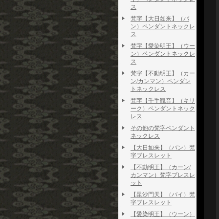
ス
梵字【大日如来】（バ
ン）ペンダントネックレ
ス
梵字【愛染明王】（ウー
ン）ペンダントネックレ
ス
梵字【不動明王】（カー
ン/カンマン）ペンダン
トネックレス
梵字【千手観音】（キリ
ーク）ペンダントネック
レス
その他の梵字ペンダント
ネックレス
【大日如来】（バン）梵
字ブレスレット
【不動明王】（カーン/
カンマン）梵字ブレスレ
ット
【毘沙門天】（バイ）梵
字ブレスレット
【愛染明王】（ウーン）