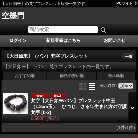
【大日如来】の梵字ブレスレット販売一覧です。
PCサイト
空墨門
ログイン
新規登録はこちら
お問い合せ
【大日如来】（バン）梵字ブレスレット
一覧
【大日如来】（バン）梵字ブレスレットの一覧です。
おすすめ順
価格の安い順
売れ筋順
表示件数
:
梵字【大日如来/バン】ブレスレット中玉
（1.3cm玉） ひつじ、さる年生まれ方の守護
梵字
[b-2]
6,500円
(税込)
(1件/1件)