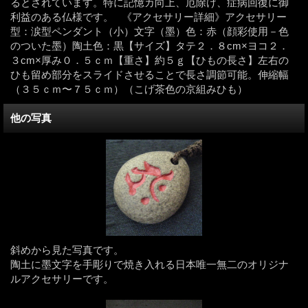
るとされています。特に記憶カ向上、厄除け、症病回復に御
利益のある仏様です。 《アクセサリー詳細》アクセサリー
型：涙型ペンダント（小）文字（墨）色：赤（顔彩使用－色
のついた墨）陶土色：黒【サイズ】タテ２．８cm×ヨコ２．
３cm×厚み０．５ｃｍ【重さ】約５ｇ【ひもの長さ】左右の
ひも留め部分をスライドさせることで長さ調節可能。伸縮幅
（３５ｃｍ〜７５ｃｍ）（こげ茶色の京組みひも）
他の写真
斜めから見た写真です。
陶土に墨文字を手彫りで焼き入れる日本唯一無二のオリジナ
ルアクセサリーです。