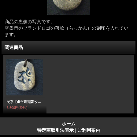
商品の裏側の写真です。
空墨門のブランドロゴの落款（らっかん）の刻印を入れてい
ます。
関連商品
梵字【虚空蔵菩薩/タラーク】ペンダントネックレス 丑（うし）・寅（とら）年生まれの方の守護梵字
3,500円
(税込)
ホーム
特定商取引法表示
|
ご利用案内