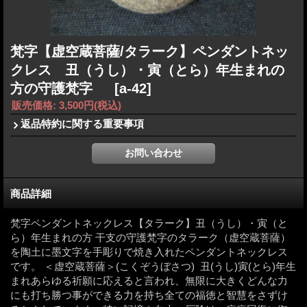
梵字【虚空蔵菩薩/タラーク】ペンダントネッ
クレス 丑（うし）・寅（とら）年生まれの
方の守護梵字
[a-42]
販売価格
:
3,500円
(税込)
返品特約に関する重要事項
商品詳細
梵字ペンダントネックレス【タラーク】丑（うし）・寅（と
ら）年生まれの方 干支の守護梵字のタラーク（虚空蔵菩薩）
を陶土に墨文字を手彫りで焼き入れたペンダントネックレス
です。 ＜虚空蔵菩薩＞(こくぞうぼさつ) 丑(うし)寅(とら)年生
まれあらゆる祈願に応えると言われ、無限に大きくどんな力
にも打ち勝つ事ができる力を持ち全ての福徳と智慧をさずけ