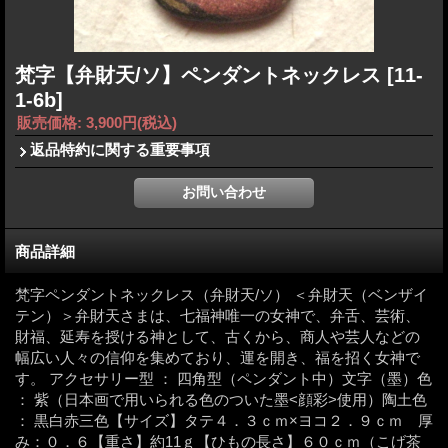
梵字【弁財天/ソ】ペンダントネックレス
[11-
1-6b]
販売価格
:
3,900円
(税込)
返品特約に関する重要事項
商品詳細
梵字ペンダントネックレス（弁財天/ソ） ＜弁財天（ベンザイ
テン）＞弁財天さまは、七福神唯一の女神で、弁舌、芸術、
財福、延寿を授ける神として、古くから、商人や芸人などの
幅広い人々の信仰を集めており、運を開き、福を招く女神で
す。 アクセサリー型 ： 四角型（ペンダント中）文字（墨）色
： 紫（日本画で用いられる色のついた墨<顔彩>使用）陶土色
： 黒白赤三色【サイズ】タテ４．３ｃｍ×ヨコ２．９ｃｍ 厚
み：０．６【重さ】約11ｇ【ひもの長さ】６０ｃｍ（こげ茶