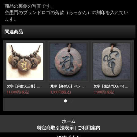
商品の裏側の写真です。
空墨門のブランドロゴの落款（らっかん）の刻印を入れてい
ます。
関連商品
梵字【弁財天三尊】ペンダントネックレス
梵字【弁財天】ペンダントネックレス
梵字【毘沙門天/バイ】ペンダントネックレス
11,000円
(税込)
3,900円
(税込)
3,900円
(税込)
ホーム
特定商取引法表示
|
ご利用案内